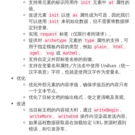
支持将元素的标识符用作
元素中
属性的
init
at
值。
改进元素
以使
属性成为可选，因此我们
init
as
可以使用
来初始化数据，但不需要将数据绑
init
定到变量。
实现
标签（仅限行者间请求）。
request
提供对
元素的
属性的支持，可
archetype
type
用于指定模板内容的类型，例如
、
、
plain
html
、
或
。
xgml
svg
mathml
支持自定义外部标签名称的前缀。
支持在变量名和属性/方法名中使用 Unihan（统一
汉字表意）字符，也就是使用汉字作为变量名。
优化
优化外部元素的内容求值，确保求值后的内容只有
一个文本节点。
优化了目标文档的输出格式，使之更清晰及美观。
改进
当目标文档的内容很大时，通过
、
writeBegin
、
操作向渲染器发送内容。
writeMore
writeEnd
如果远程数据获取器在加载给定 URL 资源时遇到
错误，则引发异常。