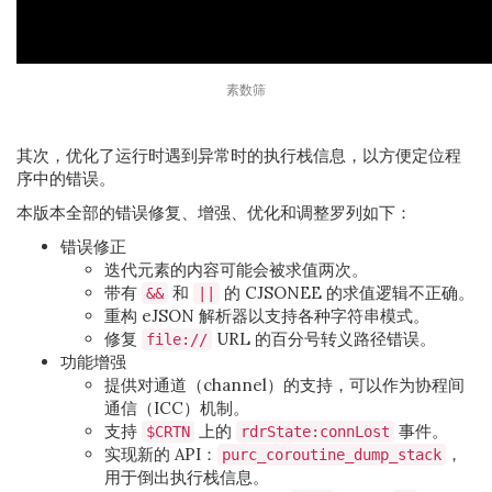
素数筛
其次，优化了运行时遇到异常时的执行栈信息，以方便定位程
序中的错误。
本版本全部的错误修复、增强、优化和调整罗列如下：
错误修正
迭代元素的内容可能会被求值两次。
带有
和
的 CJSONEE 的求值逻辑不正确。
&&
||
重构 eJSON 解析器以支持各种字符串模式。
修复
URL 的百分号转义路径错误。
file://
功能增强
提供对通道（channel）的支持，可以作为协程间
通信（ICC）机制。
支持
上的
事件。
$CRTN
rdrState:connLost
实现新的 API：
，
purc_coroutine_dump_stack
用于倒出执行栈信息。