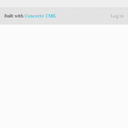
Built with
Concrete CMS
.
Log in