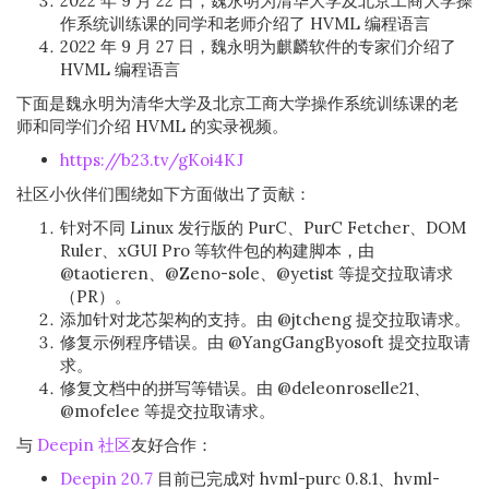
2022 年 9 月 22 日，魏永明为清华大学及北京工商大学操
作系统训练课的同学和老师介绍了 HVML 编程语言
2022 年 9 月 27 日，魏永明为麒麟软件的专家们介绍了
HVML 编程语言
下面是魏永明为清华大学及北京工商大学操作系统训练课的老
师和同学们介绍 HVML 的实录视频。
https://b23.tv/gKoi4KJ
社区小伙伴们围绕如下方面做出了贡献：
针对不同 Linux 发行版的 PurC、PurC Fetcher、DOM
Ruler、xGUI Pro 等软件包的构建脚本，由
@taotieren、@Zeno-sole、@yetist 等提交拉取请求
（PR）。
添加针对龙芯架构的支持。由 @jtcheng 提交拉取请求。
修复示例程序错误。由 @YangGangByosoft 提交拉取请
求。
修复文档中的拼写等错误。由 @deleonroselle21、
@mofelee 等提交拉取请求。
与
Deepin 社区
友好合作：
Deepin 20.7
目前已完成对 hvml-purc 0.8.1、hvml-